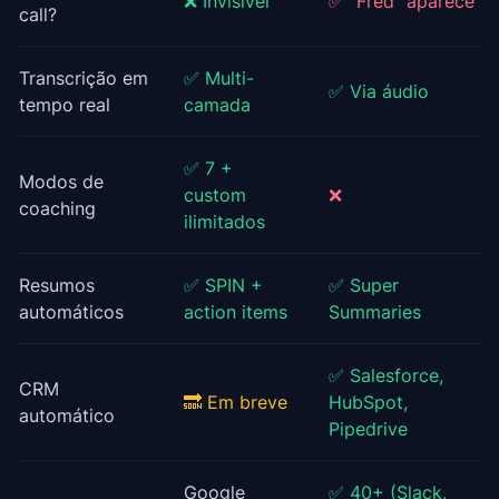
❌ Invisível
✅ "Fred" aparece
call?
Transcrição em
✅ Multi-
✅ Via áudio
tempo real
camada
✅ 7 +
Modos de
custom
❌
coaching
ilimitados
Resumos
✅ SPIN +
✅ Super
automáticos
action items
Summaries
✅ Salesforce,
CRM
🔜 Em breve
HubSpot,
automático
Pipedrive
Google
✅ 40+ (Slack,