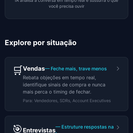
IA analisa a conversa em tempo real e sussurra o que
você precisa ouvir
Explore por situação
🛒
Vendas
— Feche mais, trave menos
Rebata objeções em tempo real,
identifique sinais de compra e nunca
mais perca o timing de fechar.
Para: Vendedores, SDRs, Account Executives
🎯
— Estruture respostas na
Entrevistas