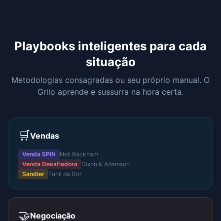
Playbooks inteligentes para cada
situação
Metodologias consagradas ou seu próprio manual. O
Grilo aprende e sussurra na hora certa.
🛒
Vendas
Venda SPIN
Neil Rackham
Venda Desafiadora
Dixon & Adamson
Sandler
Funil da Dor
🤝
Negociação