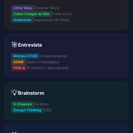
Chris Voss
Empatia Tática
Como Chegar ao Sim
Fisher & Ury
Ackerman
Negociação de Preço
🎯
Entrevista
Método STAR
Comportamental
SOAR
Objetivo Estratégico
PARLA
Problema + Aprendizado
💡
Brainstorm
6 Chapéus
De Bono
Design Thinking
IDEO