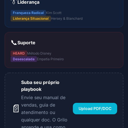
👔
Liderança
Franqueza Radical
Kim Scott
Liderança Situacional
Hersey & Blanchard
📞
Suporte
HEARD
Método Disney
Desescalada
Empatia Primeiro
Suba seu próprio
playbook
Envie seu manual de
vendas, guia de
📄
Upload PDF/DOC
atendimento ou
qualquer doc. O Grilo
aprende e usa como