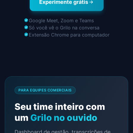
Experimente grátis
Google Meet, Zoom e Teams
Só você vê o Grilo na conversa
Extensão Chrome para computador
PARA EQUIPES COMERCIAIS
Seu time inteiro com
um
Grilo no ouvido
Dashboard de gestão, transcrições de