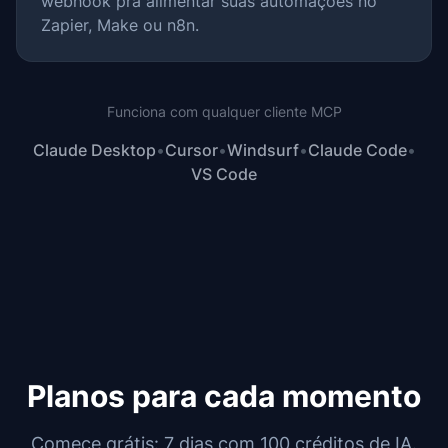
webhook pra alimentar suas automações no
Zapier, Make ou n8n.
Funciona com qualquer cliente MCP
Claude Desktop
•
Cursor
•
Windsurf
•
Claude Code
•
VS Code
Planos para cada momento
Comece grátis: 7 dias com 100 créditos de IA.